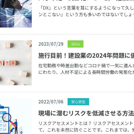
「DX」という言葉を耳にするようになって久
ンとこない」という方も多いのではないでしょ
れている建設業界のDXについてお伝え […]
2023/07/29
SDGs
施行目前！建設業の2024年問題
在宅勤務や時差出勤などコロナ禍で一気に進ん
にわたり、人材不足による長時間労働の常態化
革」や「2024年問題」の現状、国の […]
2022/07/06
安心安全
現場に潜むリスクを低減させる方法
リスクアセスメントとは？ リスクアセスメン
て、これを未然に防ぐことです。これまでは、