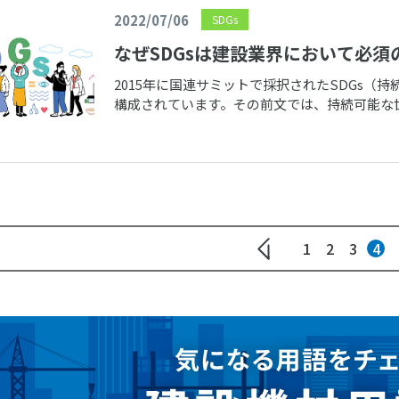
2022/07/06
SDGs
なぜSDGsは建設業界において必須
2015年に国連サミットで採択されたSDGs（持
構成されています。その前文では、持続可能な
示すとともに、そのために世 […]
1
2
3
4