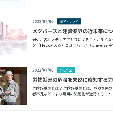
とが中心でしたが、労働者の高齢化や […]
2022/07/06
業界トレンド
メタバースと建設業界の近未来につ
最近、各種メディアでも耳にすることが多くなった
タ（Meta:超える）とユニバース（Univers
のSF小説 […]
2022/07/06
安心安全
労働災害の危険を未然に察知する力
危険感受性とは？ 危険感受性とは、危険を未
者不足などにより雇用の流動化が進行すること
の低下が懸念されています。労働災害 […]