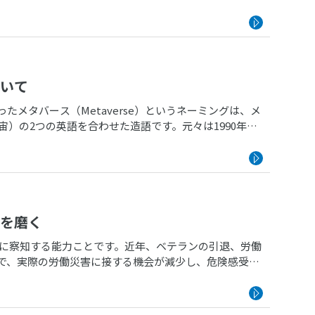
いて
メタバース（Metaverse）というネーミングは、メ
e:宇宙）の2つの英語を合わせた造語です。元々は1990年代
を磨く
然に察知する能力ことです。近年、ベテランの引退、労働
で、実際の労働災害に接する機会が減少し、危険感受性