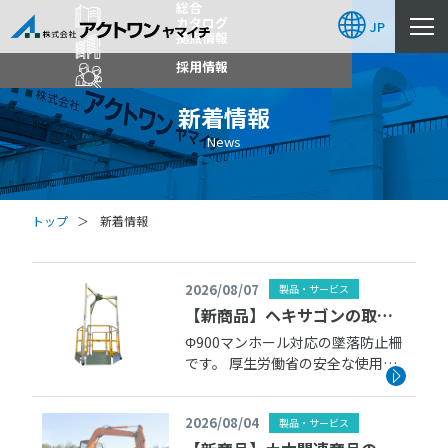
総合
カタログ
JP
拠点情報
採用情報
新着情報
News
トップ
新着情報
2026/08/07
製品・サービス
【新商品】ヘキサゴンの取扱
いを始めます
Φ900マンホール対応の墜落防止柵
です。 厚生労働省の安全な使用に
関するガイドラインに準拠してい
ます。 ■ヘキサゴン Φ900 巾木･
2026/08/04
製品・サービス
キャスター付 2026年8月下旬よ
り出庫対応予定です。