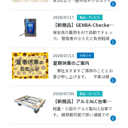
年3月より「屋外用デジタルサイネ
ージ SG-MPV65K」の取扱いを始め
ました。当サイトのお役立ち情報
2026/07/17
製品・サービス
では、ご採用いだだいたお客様の
声を紹介しております。 ■事例
【新商品】GENBA-Checker
紹介 お役立ち情 […]
の取扱いを始めます
保安具の着用をAIで自動でチェッ
ク。 管理者の少人化と負担軽減を
図れます。 ■AI保安具チェック
GENBA-Checker ※こちらの商
2026/07/13
お知らせ
品は 株式会社イクシス iXs Co.,Ltd.
の製品です
夏期休業のご案内
貴社ますますご清祥のこととお
喜び申し上げます。 平素は格別
のお引き立てをいただき、厚く御
礼申し上げます。 さて、弊社の
2026/07/03
製品・サービス
夏期休業日を下記の通りとさせて
頂きます。 ご繁忙のおり、何か
【新商品】アルミALC台車の
とご迷惑お掛けいたしますが、何
取扱いを始めます
軽量・小型のアルミ製ALC台車で
卒ご […]
す。 縦移動可能で狭い通路での長
尺物の運搬に最適。 ■アルミALC
台車 ウレタンキャスターブレー