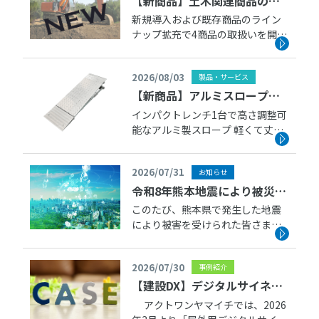
【新商品】土木関連商品のラ
インナップを拡充しました
新規導入および既存商品のライン
ナップ拡充で4商品の取扱いを開始
いたしました。 既存の仮設商品と
あわせてご活用ください。
2026/08/03
製品・サービス
■LEDテープライト(赤・緑・
青) ■メトロポスト
【新商品】アルミスロープ
■ラバーBES […]
「メトロン」の取扱いを始め
インパクトレンチ1台で高さ調整可
能なアルミ製スロープ 軽くて丈
ます
夫。優れた強度で耐荷重1,000kg
を実現しました。 ■アルミス
2026/07/31
お知らせ
ロープ「メトロン」 2026年9月上
旬より出庫対応予定です。
令和8年熊本地震により被災さ
れた皆さまへ
このたび、熊本県で発生した地震
により被害を受けられた皆さま
に、心よりお見舞い申し上げま
す。 被災された地域の一日も早い
2026/07/30
事例紹介
復旧を心よりお祈り申し上げま
す。 当社といたしましても、被災
【建設DX】デジタルサイネー
地の一日も早い復旧の一助となる
ジの納入事例をご紹介
アクトワンヤマイチでは、2026
よう、地域の […]