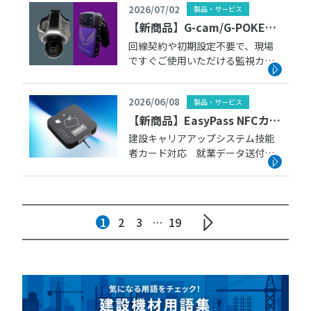
2026/07/02
製品・サービス
キ付 2026年7月下旬より出庫対
応予定です。
【新商品】G-cam/G-POKEの
取扱いを始めました
回線契約や初期設定不要で、現場
ですぐご使用いただける監視カメ
ラとウェアラブルカメラ。 撮影し
た画像は、パソコンや携帯端末か
2026/06/08
製品・サービス
らリアルタイムで確認できます。
遠隔管理が可能となるため、現場
【新商品】EasyPass NFCカー
に行かなくても状況を確認するこ
ドリーダーの取扱いを始めま
建設キャリアアップシステム技能
とがで […]
者カード対応 就業データ送付シ
した
ステム。 カードをかざして技能者
IDを読み取ります。照合した技能
者データは、入退場データとして
クラウドサーバー経由でCCUSへ送
1
2
3
…
19
信します。 カードリーダーにAC
[…]