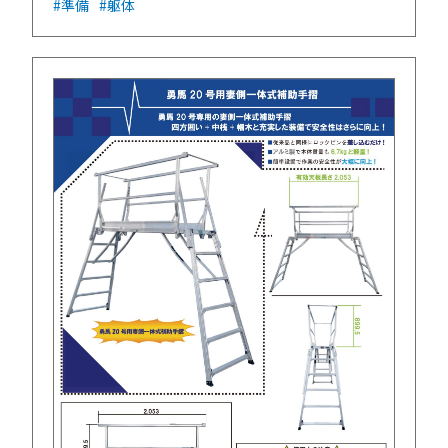
#準備
#躯体