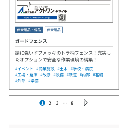
保安用品・備品
保安用品
ガードフェンス
錆に強いドブメッキのトラ柄フェンス！充実し
たオプションで安全な作業環境の構築！
#イベント
#商業施設
#土木
#学校・病院
#工場・倉庫
#改修
#設備
#鉄道
#内部
#基礎
#外部
#準備
1
2
3
…
8