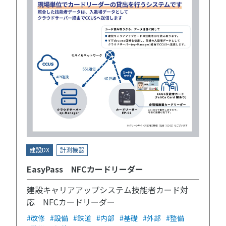
建設DX
計測機器
EasyPass NFCカードリーダー
建設キャリアアップシステム技能者カード対
応 NFCカードリーダー
#改修
#設備
#鉄道
#内部
#基礎
#外部
#整備