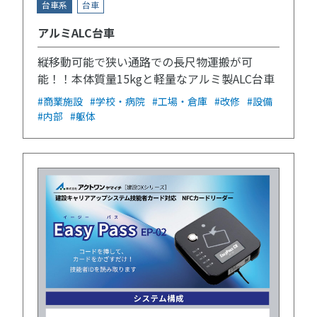
台車系
台車
アルミALC台車
縦移動可能で狭い通路での長尺物運搬が可
能！！本体質量15kgと軽量なアルミ製ALC台車
#商業施設
#学校・病院
#工場・倉庫
#改修
#設備
#内部
#躯体