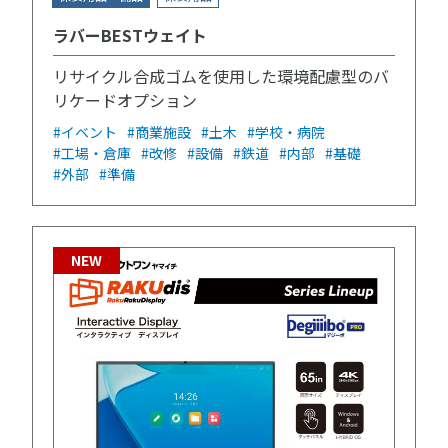
ラバーBESTウェイト
リサイクル合成ゴムを使用した環境配慮型のバ
リケードオプション
#イベント
#商業施設
#土木
#学校・病院
#工場・倉庫
#改修
#設備
#鉄道
#内部
#基礎
#外部
#準備
NEW