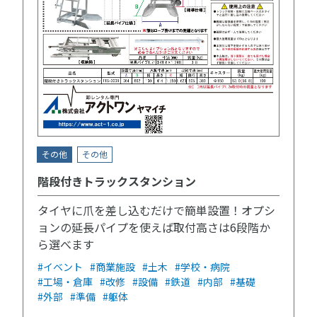
その他
その他
階段付きトラックスタンション
タイヤに爪を差し込むだけで簡単設置！オプシ
ョンの延長パイプを使えば取付高さは6段階か
ら選べます
#イベント
#商業施設
#土木
#学校・病院
#工場・倉庫
#改修
#設備
#鉄道
#内部
#基礎
#外部
#準備
#躯体