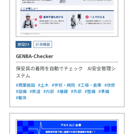
建設DX
計測機器
GENBA-Checker
保安具の着用を自動でチェック AI安全管理シ
ステム
#商業施設
#土木
#学校・病院
#工場・倉庫
#改修
#設備
#鉄道
#内部
#基礎
#外部
#整備
#準備
#躯体