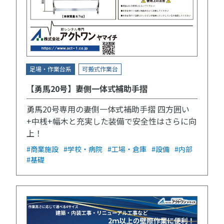
足場・作業台系
可搬式作業台
【勇馬20号】妻側一体式補助手摺
勇馬20号専用の妻側一体式補助手摺 四方囲い
+中桟+幅木と充実した装備で安全性はさらに向
上！
#商業施設
#学校・病院
#工場・倉庫
#設備
#内部
#基礎