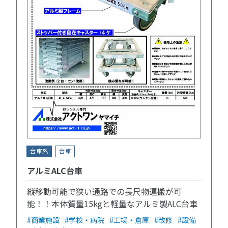
台車系
台車
アルミALC台車
縦移動可能で狭い通路での長尺物運搬が可
能！！本体質量15kgと軽量なアルミ製ALC台車
#商業施設
#学校・病院
#工場・倉庫
#改修
#設備