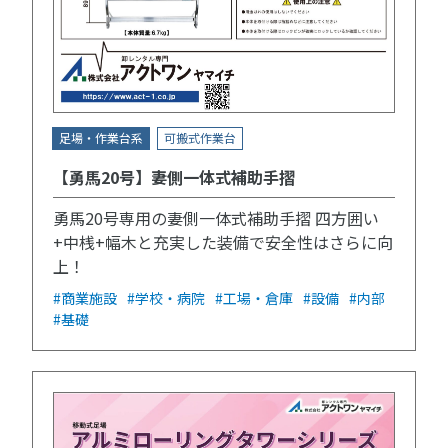
足場・作業台系
可搬式作業台
【勇馬20号】妻側一体式補助手摺
勇馬20号専用の妻側一体式補助手摺 四方囲い
+中桟+幅木と充実した装備で安全性はさらに向
上！
#商業施設
#学校・病院
#工場・倉庫
#設備
#内部
#基礎