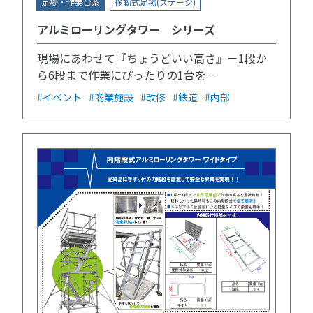
足場・作業台系
移動式足場(ステージ)
アルミローリングタワー シリーズ
現場にあわせて『ちょうどいい高さ』－1段か
ら6段まで作業にぴったりの1台を－
#イベント
#商業施設
#改修
#鉄道
#内部