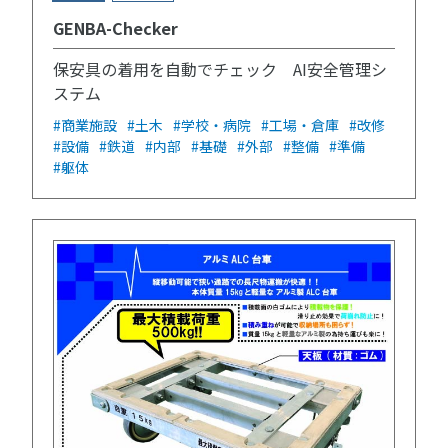
GENBA-Checker
保安具の着用を自動でチェック AI安全管理シ
ステム
#商業施設
#土木
#学校・病院
#工場・倉庫
#改修
#設備
#鉄道
#内部
#基礎
#外部
#整備
#準備
#躯体