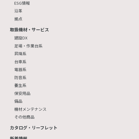
ESG情報
沿革
拠点
取扱機材・サービス
建設DX
足場・作業台系
昇降系
台車系
電器系
防音系
養生系
保安用品
備品
機材メンテナンス
その他商品
カタログ・リーフレット
新着情報