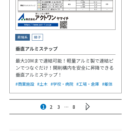
昇降系
梯子
垂直アルミステップ
最大10Mまで連結可能！軽量アルミ製で連結ピ
ンでつなぐだけ！開削構内を安全に昇降できる
垂直アルミステップ！
#商業施設
#土木
#学校・病院
#工場・倉庫
#躯体
1
2
3
…
8