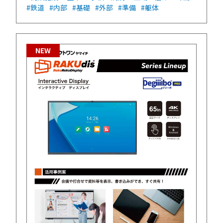
#鉄道
#内部
#基礎
#外部
#準備
#躯体
NEW