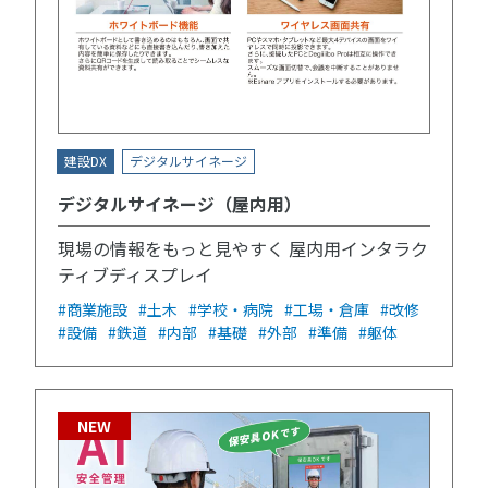
建設DX
デジタルサイネージ
デジタルサイネージ（屋内用）
現場の情報をもっと見やすく 屋内用インタラク
ティブディスプレイ
#商業施設
#土木
#学校・病院
#工場・倉庫
#改修
#設備
#鉄道
#内部
#基礎
#外部
#準備
#躯体
NEW