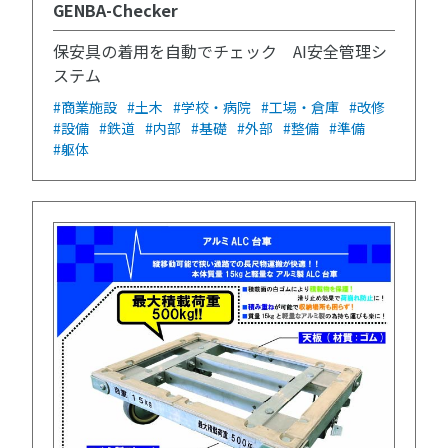
GENBA-Checker
保安具の着用を自動でチェック AI安全管理シ
ステム
#商業施設
#土木
#学校・病院
#工場・倉庫
#改修
#設備
#鉄道
#内部
#基礎
#外部
#整備
#準備
#躯体