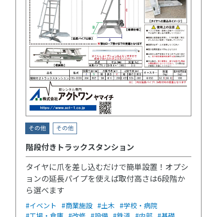
その他
その他
階段付きトラックスタンション
タイヤに爪を差し込むだけで簡単設置！オプシ
ョンの延長パイプを使えば取付高さは6段階か
ら選べます
#イベント
#商業施設
#土木
#学校・病院
#工場・倉庫
#改修
#設備
#鉄道
#内部
#基礎