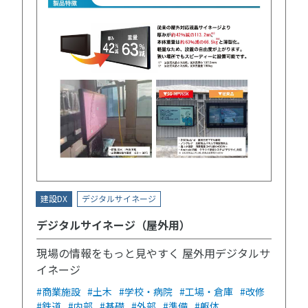
建設DX
デジタルサイネージ
デジタルサイネージ（屋外用）
現場の情報をもっと見やすく 屋外用デジタルサ
イネージ
#商業施設
#土木
#学校・病院
#工場・倉庫
#改修
#鉄道
#内部
#基礎
#外部
#準備
#躯体