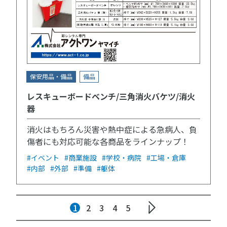
保安用品・備品
備品
レスキューボードベンチ/三角消火バケツ/消火
器
消火はもちろん災害や熱中症による急病人、負
傷者にも対応可能な各商品をラインナップ！
#イベント
#商業施設
#学校・病院
#工場・倉庫
#内部
#外部
#準備
#躯体
1
2
3
4
5