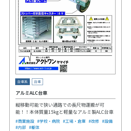
台車系
台車
アルミALC台車
縦移動可能で狭い通路での長尺物運搬が可
能！！本体質量15kgと軽量なアルミ製ALC台車
#商業施設
#学校・病院
#工場・倉庫
#改修
#設備
#内部
#躯体