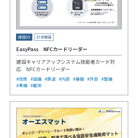
建設DX
計測機器
EasyPass NFCカードリーダー
建設キャリアアップシステム技能者カード対
応 NFCカードリーダー
#改修
#設備
#鉄道
#内部
#基礎
#外部
#整備
#準備
#躯体