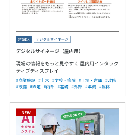
建設DX
デジタルサイネージ
デジタルサイネージ（屋内用）
現場の情報をもっと見やすく 屋内用インタラク
ティブディスプレイ
#商業施設
#土木
#学校・病院
#工場・倉庫
#改修
#設備
#鉄道
#内部
#基礎
#外部
#準備
#躯体
NEW