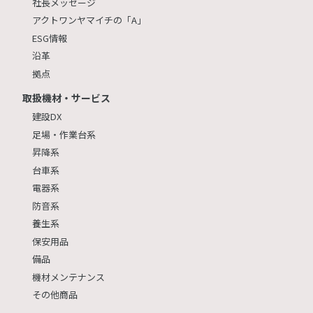
社長メッセージ
アクトワンヤマイチの「A」
ESG情報
沿革
拠点
取扱機材・サービス
建設DX
足場・作業台系
昇降系
台車系
電器系
防音系
養生系
保安用品
備品
機材メンテナンス
その他商品