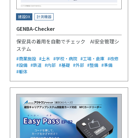
建設DX
計測機器
GENBA-Checker
保安具の着用を自動でチェック AI安全管理シ
ステム
#商業施設
#土木
#学校・病院
#工場・倉庫
#改修
#設備
#鉄道
#内部
#基礎
#外部
#整備
#準備
#躯体