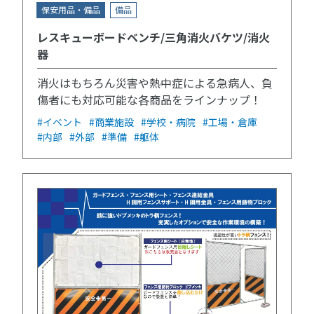
保安用品・備品
備品
レスキューボードベンチ/三角消火バケツ/消火
器
消火はもちろん災害や熱中症による急病人、負
傷者にも対応可能な各商品をラインナップ！
#イベント
#商業施設
#学校・病院
#工場・倉庫
#内部
#外部
#準備
#躯体