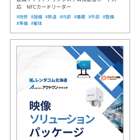
応 NFCカードリーダー
#改修
#設備
#鉄道
#内部
#基礎
#外部
#整備
#準備
#躯体