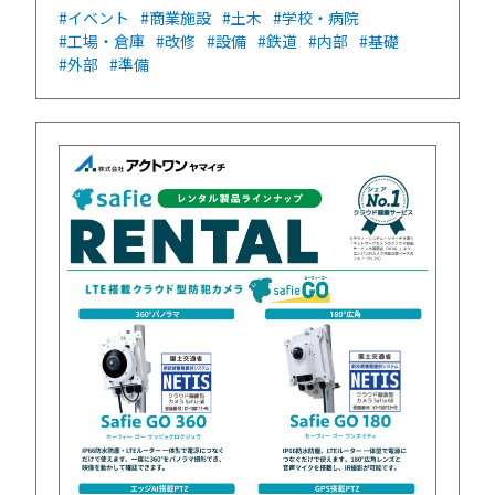
#イベント
#商業施設
#土木
#学校・病院
#工場・倉庫
#改修
#設備
#鉄道
#内部
#基礎
#外部
#準備