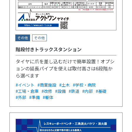
その他
その他
階段付きトラックスタンション
タイヤに爪を差し込むだけで簡単設置！オプシ
ョンの延長パイプを使えば取付高さは6段階か
ら選べます
#イベント
#商業施設
#土木
#学校・病院
#工場・倉庫
#改修
#設備
#鉄道
#内部
#基礎
#外部
#準備
#躯体