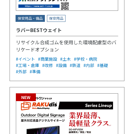
保安用品・備品
保安用品
ラバーBESTウェイト
リサイクル合成ゴムを使用した環境配慮型のバ
リケードオプション
#イベント
#商業施設
#土木
#学校・病院
#工場・倉庫
#改修
#設備
#鉄道
#内部
#基礎
#外部
#準備
NEW