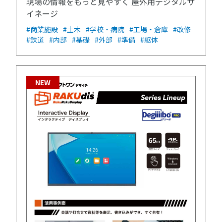
現場の情報をもっと見やすく 屋外用デジタルサ
イネージ
#商業施設
#土木
#学校・病院
#工場・倉庫
#改修
#鉄道
#内部
#基礎
#外部
#準備
#躯体
NEW