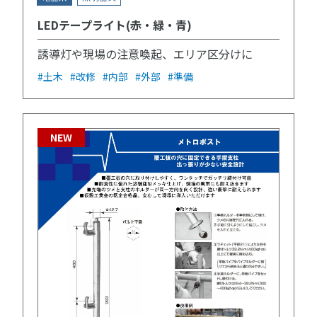
LEDテープライト(赤・緑・青)
誘導灯や現場の注意喚起、エリア区分けに
#土木
#改修
#内部
#外部
#準備
NEW