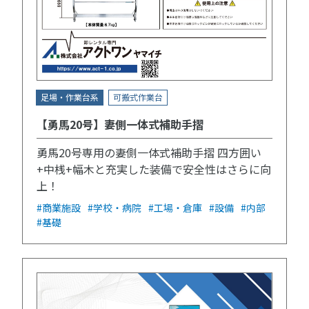
足場・作業台系
可搬式作業台
【勇馬20号】妻側一体式補助手摺
勇馬20号専用の妻側一体式補助手摺 四方囲い
+中桟+幅木と充実した装備で安全性はさらに向
上！
#商業施設
#学校・病院
#工場・倉庫
#設備
#内部
#基礎