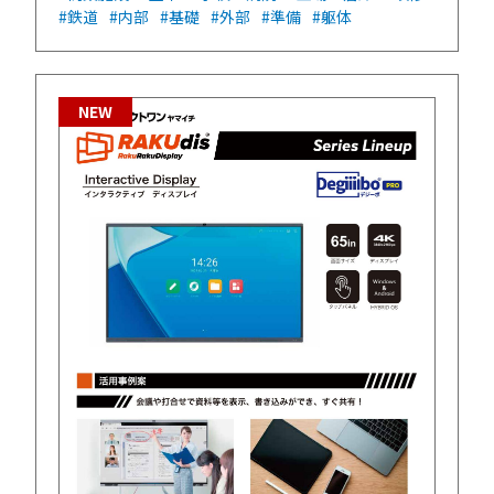
#鉄道
#内部
#基礎
#外部
#準備
#躯体
NEW