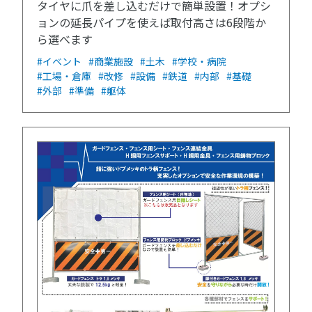
タイヤに爪を差し込むだけで簡単設置！オプシ
ョンの延長パイプを使えば取付高さは6段階か
ら選べます
#イベント
#商業施設
#土木
#学校・病院
#工場・倉庫
#改修
#設備
#鉄道
#内部
#基礎
#外部
#準備
#躯体