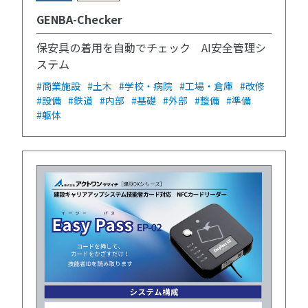
GENBA-Checker
保安具の着用を自動でチェック AI安全管理シ
ステム
#商業施設
#土木
#学校・病院
#工場・倉庫
#改修
#設備
#鉄道
#内部
#基礎
#外部
#整備
#準備
#躯体