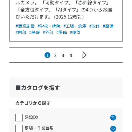
ルカメラ。 「可動タイプ」「赤外線タイプ」
「全方位タイプ」「AIタイプ」の4つからお選
びいただけます。 (2025.12改訂)
#商業施設
#学校・病院
#工場・倉庫
#改修
#設備
#内部
#基礎
#外部
#準備
#躯体
1
2
3
4
カタログを探す
カテゴリから探す
建設DX
足場・作業台系