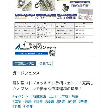
保安用品・備品
保安用品
ガードフェンス
錆に強いドブメッキのトラ柄フェンス！充実し
たオプションで安全な作業環境の構築！
#イベント
#商業施設
#土木
#学校・病院
#工場・倉庫
#改修
#設備
#鉄道
#内部
#基礎
#外部
#準備