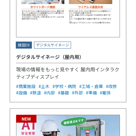
建設DX
デジタルサイネージ
デジタルサイネージ（屋内用）
現場の情報をもっと見やすく 屋内用インタラク
ティブディスプレイ
#商業施設
#土木
#学校・病院
#工場・倉庫
#改修
#設備
#鉄道
#内部
#基礎
#外部
#準備
#躯体
NEW