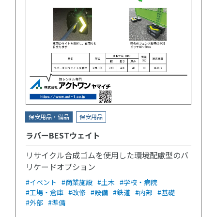
保安用品・備品
保安用品
ラバーBESTウェイト
リサイクル合成ゴムを使用した環境配慮型のバ
リケードオプション
#イベント
#商業施設
#土木
#学校・病院
#工場・倉庫
#改修
#設備
#鉄道
#内部
#基礎
#外部
#準備