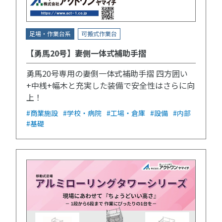
足場・作業台系
可搬式作業台
【勇馬20号】妻側一体式補助手摺
勇馬20号専用の妻側一体式補助手摺 四方囲い
+中桟+幅木と充実した装備で安全性はさらに向
上！
#商業施設
#学校・病院
#工場・倉庫
#設備
#内部
#基礎