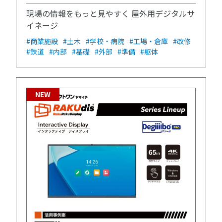
現場の情報をもっと見やすく 屋外用デジタルサ
イネージ
#商業施設
#土木
#学校・病院
#工場・倉庫
#改修
#鉄道
#内部
#基礎
#外部
#準備
#躯体
NEW