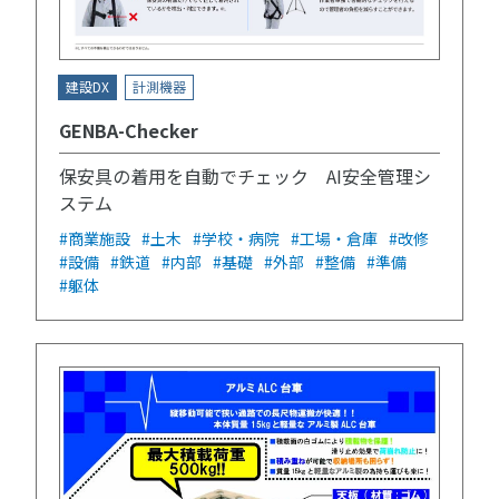
建設DX
計測機器
GENBA-Checker
保安具の着用を自動でチェック AI安全管理シ
ステム
#商業施設
#土木
#学校・病院
#工場・倉庫
#改修
#設備
#鉄道
#内部
#基礎
#外部
#整備
#準備
#躯体