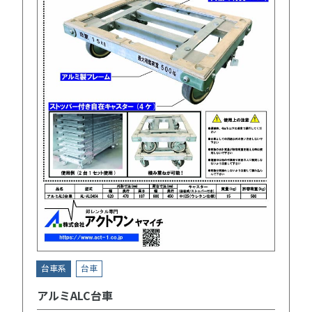
台車系
台車
アルミALC台車