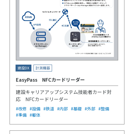
建設DX
計測機器
EasyPass NFCカードリーダー
建設キャリアアップシステム技能者カード対
応 NFCカードリーダー
#改修
#設備
#鉄道
#内部
#基礎
#外部
#整備
#準備
#躯体