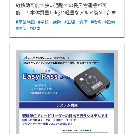
縦移動可能で狭い通路での長尺物運搬が可
能！！本体質量15kgと軽量なアルミ製ALC台車
#商業施設
#学校・病院
#工場・倉庫
#改修
#設備
#内部
#躯体