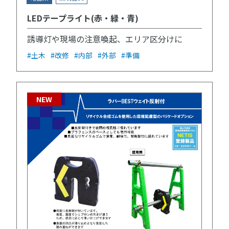
LEDテープライト(赤・緑・青)
誘導灯や現場の注意喚起、エリア区分けに
#土木
#改修
#内部
#外部
#準備
NEW