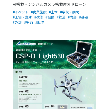
AI搭載・ジンバルカメラ搭載屋外ドローン
#イベント
#商業施設
#土木
#学校・病院
#工場・倉庫
#改修
#設備
#鉄道
#内部
#基礎
#外部
#準備
#躯体