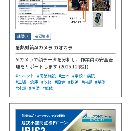
建設DX
遠隔臨場
暑熱対策AIカメラ カオカラ
AIカメラで顔データを分析し、作業員の安全管
理をサポートします (2025.12改訂)
#イベント
#商業施設
#土木
#学校・病院
#工場・倉庫
#改修
#設備
#鉄道
#内部
#基礎
#外部
#準備
#躯体