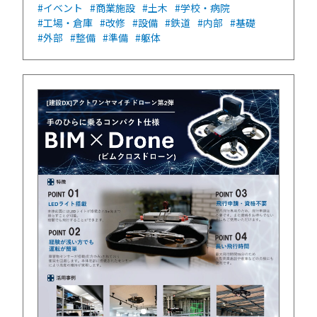
#イベント
#商業施設
#土木
#学校・病院
#工場・倉庫
#改修
#設備
#鉄道
#内部
#基礎
#外部
#整備
#準備
#躯体