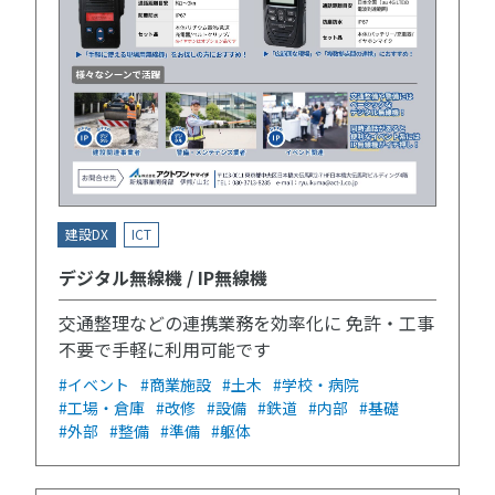
建設DX
ICT
デジタル無線機 / IP無線機
交通整理などの連携業務を効率化に 免許・工事
不要で手軽に利用可能です
#イベント
#商業施設
#土木
#学校・病院
#工場・倉庫
#改修
#設備
#鉄道
#内部
#基礎
#外部
#整備
#準備
#躯体