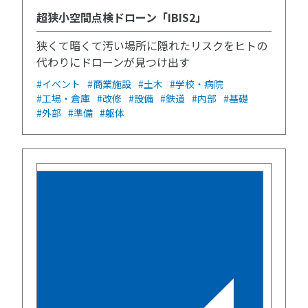
超狭小空間点検ドローン「IBIS2」
狭くて暗くて汚い場所に隠れたリスクをヒトの
代わりにドローンが見つけ出す
#イベント
#商業施設
#土木
#学校・病院
#工場・倉庫
#改修
#設備
#鉄道
#内部
#基礎
#外部
#準備
#躯体