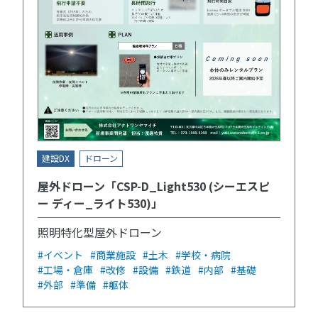
建設DX
ドローン
屋外ドローン「CSP-D_Light530 (シーエスピ
ー ディー_ライト530)」
照明特化型屋外ドローン
#イベント
#商業施設
#土木
#学校・病院
#工場・倉庫
#改修
#設備
#鉄道
#内部
#基礎
#外部
#準備
#躯体