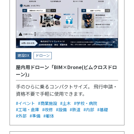
建設DX
ドローン
屋内用ドローン「BIM×Drone(ビムクロスドロ
ーン)」
手のひらに乗るコンパクトサイズ。 飛行申請・
資格不要で手軽に使用できます。
#イベント
#商業施設
#土木
#学校・病院
#工場・倉庫
#改修
#設備
#鉄道
#内部
#基礎
#外部
#準備
#躯体