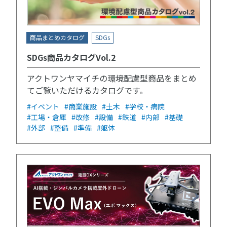
商品まとめカタログ
SDGs
SDGs商品カタログVol.2
アクトワンヤマイチの環境配慮型商品をまとめ
てご覧いただけるカタログです。
#イベント
#商業施設
#土木
#学校・病院
#工場・倉庫
#改修
#設備
#鉄道
#内部
#基礎
#外部
#整備
#準備
#躯体