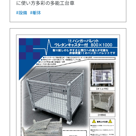
に使い方多彩の多能工台車
#設備
#躯体