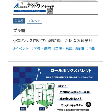
台車系
パレット
プラ棚
仮設ハウス内や狭小地に適した樹脂製軽量棚
#イベント
#学校・病院
#工場・倉庫
#設備
#内部