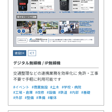
建設DX
ICT
デジタル無線機 / IP無線機
交通整理などの連携業務を効率化に 免許・工事
不要で手軽に利用可能です
#イベント
#商業施設
#土木
#学校・病院
#工場・倉庫
#改修
#設備
#鉄道
#内部
#基礎
#外部
#整備
#準備
#躯体