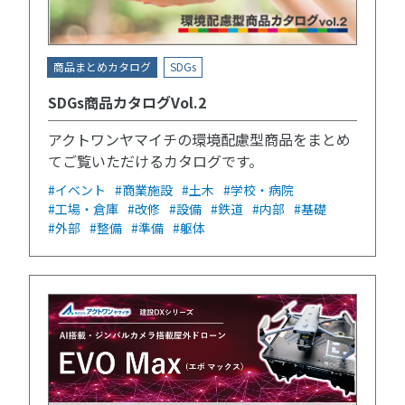
商品まとめカタログ
SDGs
SDGs商品カタログVol.2
アクトワンヤマイチの環境配慮型商品をまとめ
てご覧いただけるカタログです。
#イベント
#商業施設
#土木
#学校・病院
#工場・倉庫
#改修
#設備
#鉄道
#内部
#基礎
#外部
#整備
#準備
#躯体