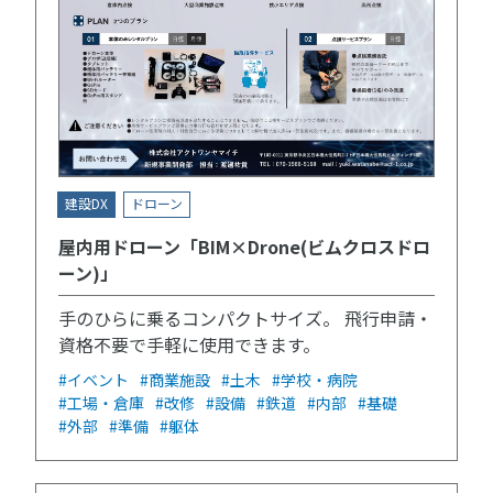
建設DX
ドローン
屋内用ドローン「BIM×Drone(ビムクロスドロ
ーン)」
手のひらに乗るコンパクトサイズ。 飛行申請・
資格不要で手軽に使用できます。
#イベント
#商業施設
#土木
#学校・病院
#工場・倉庫
#改修
#設備
#鉄道
#内部
#基礎
#外部
#準備
#躯体