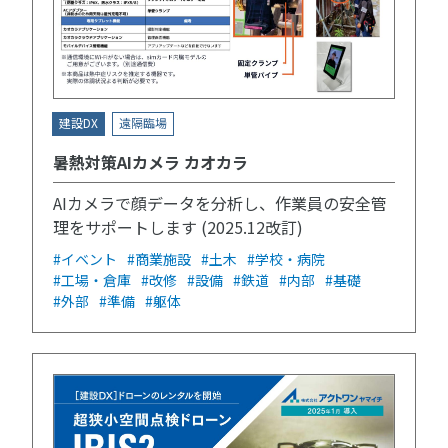
建設DX
遠隔臨場
暑熱対策AIカメラ カオカラ
AIカメラで顔データを分析し、作業員の安全管
理をサポートします (2025.12改訂)
#イベント
#商業施設
#土木
#学校・病院
#工場・倉庫
#改修
#設備
#鉄道
#内部
#基礎
#外部
#準備
#躯体