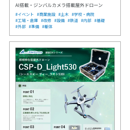
AI搭載・ジンバルカメラ搭載屋外ドローン
#イベント
#商業施設
#土木
#学校・病院
#工場・倉庫
#改修
#設備
#鉄道
#内部
#基礎
#外部
#準備
#躯体