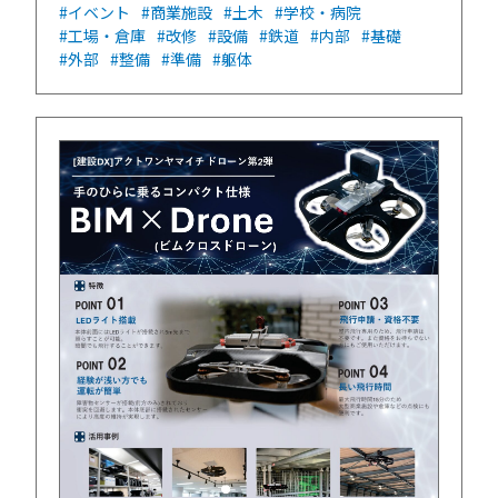
#イベント
#商業施設
#土木
#学校・病院
#工場・倉庫
#改修
#設備
#鉄道
#内部
#基礎
#外部
#整備
#準備
#躯体