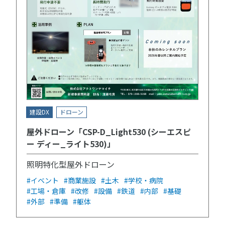
建設DX
ドローン
屋外ドローン「CSP-D_Light530 (シーエスピ
ー ディー_ライト530)」
照明特化型屋外ドローン
#イベント
#商業施設
#土木
#学校・病院
#工場・倉庫
#改修
#設備
#鉄道
#内部
#基礎
#外部
#準備
#躯体