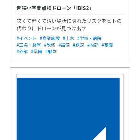
超狭小空間点検ドローン「IBIS2」
狭くて暗くて汚い場所に隠れたリスクをヒトの
代わりにドローンが見つけ出す
#イベント
#商業施設
#土木
#学校・病院
#工場・倉庫
#改修
#設備
#鉄道
#内部
#基礎
#外部
#準備
#躯体