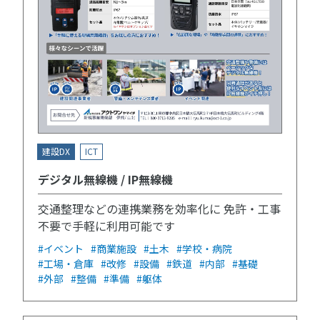
建設DX
ICT
デジタル無線機 / IP無線機
交通整理などの連携業務を効率化に 免許・工事
不要で手軽に利用可能です
#イベント
#商業施設
#土木
#学校・病院
#工場・倉庫
#改修
#設備
#鉄道
#内部
#基礎
#外部
#整備
#準備
#躯体