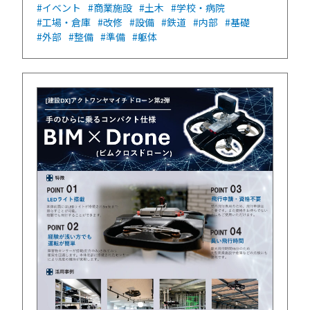
#イベント
#商業施設
#土木
#学校・病院
#工場・倉庫
#改修
#設備
#鉄道
#内部
#基礎
#外部
#整備
#準備
#躯体