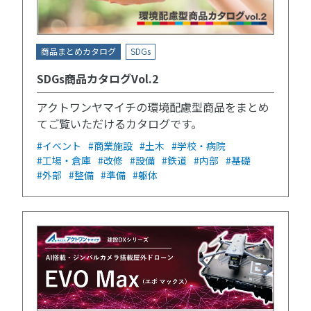
商品まとめカタログ
SDGs
SDGs商品カタログVol.2
アクトワンヤマイチの環境配慮型商品をまとめ
てご覧いただけるカタログです。
#イベント
#商業施設
#土木
#学校・病院
#工場・倉庫
#改修
#設備
#鉄道
#内部
#基礎
#外部
#整備
#準備
#躯体