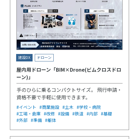
建設DX
ドローン
屋内用ドローン「BIM×Drone(ビムクロスドロ
ーン)」
手のひらに乗るコンパクトサイズ。 飛行申請・
資格不要で手軽に使用できます。
#イベント
#商業施設
#土木
#学校・病院
#工場・倉庫
#改修
#設備
#鉄道
#内部
#基礎
#外部
#準備
#躯体