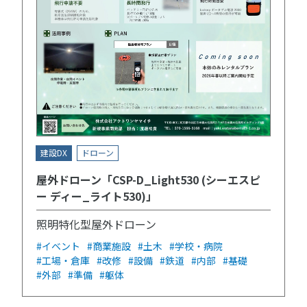
建設DX
ドローン
屋外ドローン「CSP-D_Light530 (シーエスピ
ー ディー_ライト530)」
照明特化型屋外ドローン
#イベント
#商業施設
#土木
#学校・病院
#工場・倉庫
#改修
#設備
#鉄道
#内部
#基礎
#外部
#準備
#躯体