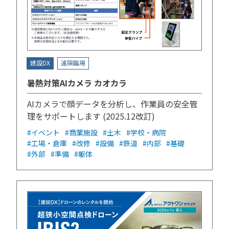
建設DX
遠隔臨場
暑熱対策AIカメラ カオカラ
AIカメラで顔データを分析し、作業員の安全管
理をサポートします (2025.12改訂)
#イベント
#商業施設
#土木
#学校・病院
#工場・倉庫
#改修
#設備
#鉄道
#内部
#基礎
#外部
#準備
#躯体