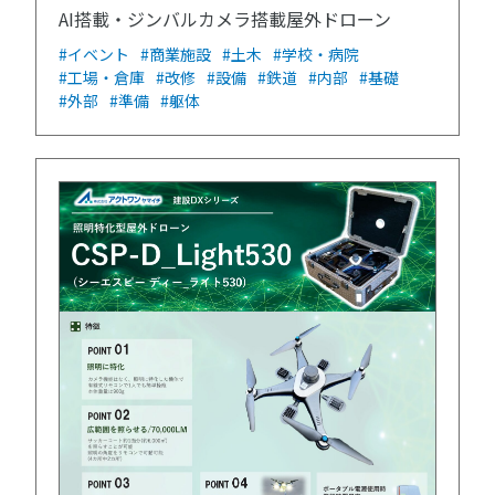
AI搭載・ジンバルカメラ搭載屋外ドローン
#イベント
#商業施設
#土木
#学校・病院
#工場・倉庫
#改修
#設備
#鉄道
#内部
#基礎
#外部
#準備
#躯体