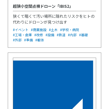
超狭小空間点検ドローン「IBIS2」
狭くて暗くて汚い場所に隠れたリスクをヒトの
代わりにドローンが見つけ出す
#イベント
#商業施設
#土木
#学校・病院
#工場・倉庫
#改修
#設備
#鉄道
#内部
#基礎
#外部
#準備
#躯体