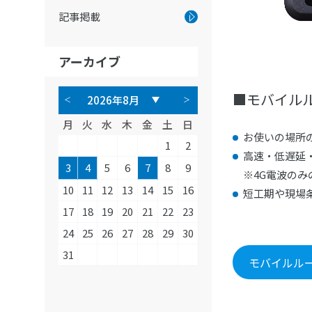
記事掲載
アーカイブ
■モバイルルー
月
火
水
木
金
土
日
お使いの場所
1
2
高速・低遅延・
3
4
5
6
7
8
9
※4G電波のみ
10
11
12
13
14
15
16
短工期や現場
17
18
19
20
21
22
23
24
25
26
27
28
29
30
31
モバイルルータ