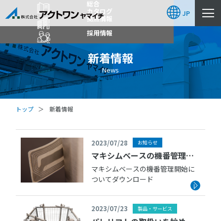
総合
カタログ
JP
拠点情報
採用情報
新着情報
News
トップ
新着情報
2023/07/28
お知らせ
マキシムベースの機番管理開
始について
マキシムベースの機番管理開始に
ついてダウンロード
2023/07/23
製品・サービス