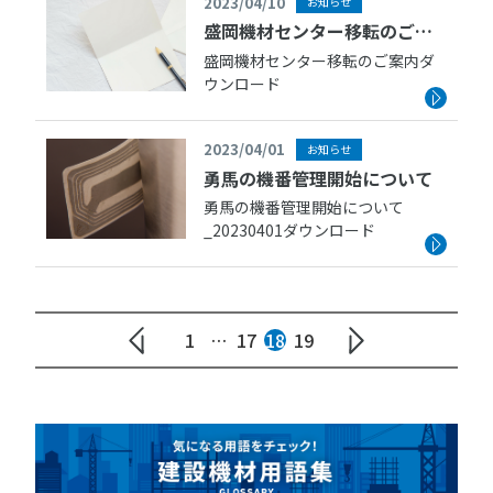
2023/04/10
お知らせ
盛岡機材センター移転のご案
内
盛岡機材センター移転のご案内ダ
ウンロード
2023/04/01
お知らせ
勇馬の機番管理開始について
勇馬の機番管理開始について
_20230401ダウンロード
1
…
17
18
19