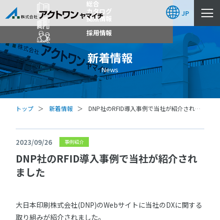
総合
カタログ
JP
拠点情報
採用情報
新着情報
News
トップ
新着情報
DNP社のRFID導入事例で当社が紹介されま
した
2023/09/26
事例紹介
DNP社のRFID導入事例で当社が紹介され
ました
大日本印刷株式会社(DNP)のWebサイトに当社のDXに関する
取り組みが紹介されました。