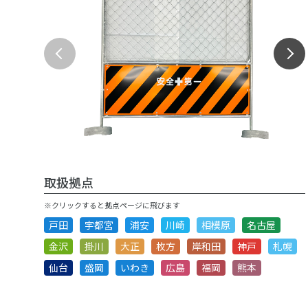
取扱拠点
※クリックすると拠点ページに飛びます
戸田
宇都宮
浦安
川崎
相模原
名古屋
金沢
掛川
大正
枚方
岸和田
神戸
札幌
仙台
盛岡
いわき
広島
福岡
熊本