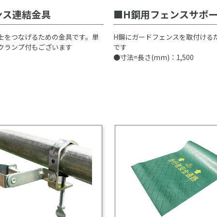
ンス連結金具
H鋼用フェンスサポー
士をつなげるための金具です。単
H鋼にガードフェンスを取付ける
クランプ付もございます
です
●寸法=長さ(mm)：1,500