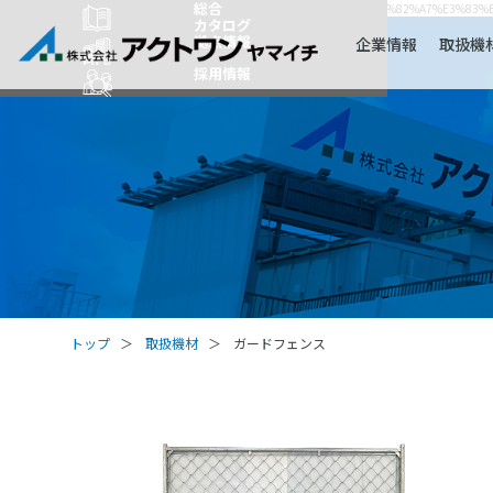
総合
https://www.act-1.co.jp/product-catalog/?item_search=%E3%83%95%E3%82%A7%E3%8
カタログ
拠点情報
企業情報
取扱機
採用情報
トップ
取扱機材
ガードフェンス