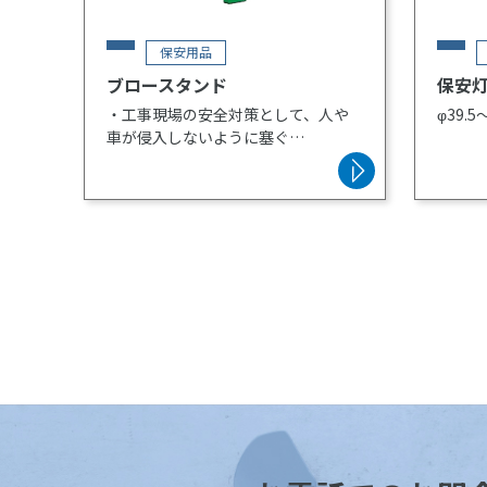
保安用品
ブロースタンド
保安
・工事現場の安全対策として、人や
φ39.
車が侵入しないように塞ぐ
・区画を作る
・立入禁止区域を囲む