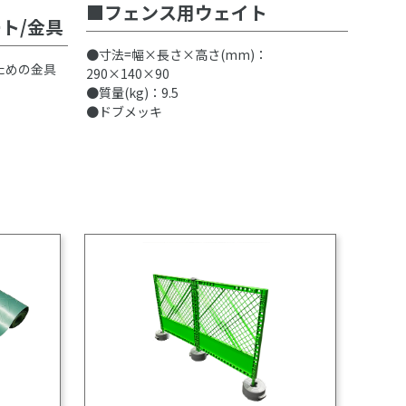
フェンス用ウェイト
ト/金具
●寸法=幅×長さ×高さ(mm)：
ための金具
290×140×90
●質量(kg)：9.5
●ドブメッキ