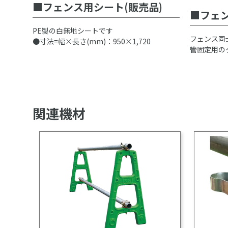
フェンス用シート(販売品)
フェ
PE製の白無地シートです
フェンス同
●寸法=幅×長さ(mm)：950×1,720
管固定用の
関連機材