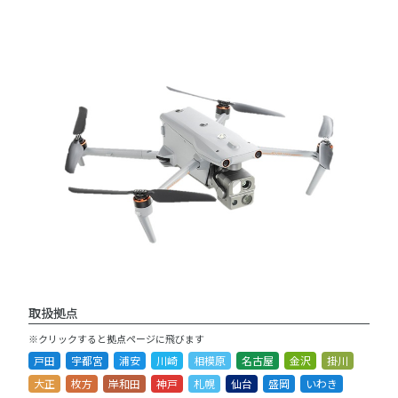
取扱拠点
※クリックすると拠点ページに飛びます
戸田
宇都宮
浦安
川崎
相模原
名古屋
金沢
掛川
大正
枚方
岸和田
神戸
札幌
仙台
盛岡
いわき