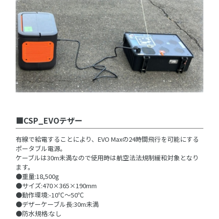
CSP_EVOテザー
有線で給電することにより、EVO Maxの24時間飛行を可能にする
ポータブル電源。
ケーブルは30m未満なので使用時は航空法法規制緩和対象となり
ます。
●重量:18,500g
●サイズ:470×365×190mm
●動作環境:-10℃～50℃
●デザーケーブル長:30m未満
●防水規格:なし