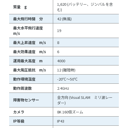
1,620 (バッテリー、ジンバルを含
質量 g
む)
最大飛行時間 分
42 (無風)
最大水平飛行速度
19
m/s
最大上昇速度 m/s
8
最大効果速度 m/s
6
運用最大高度 m
4000
最大風圧抵抗 m/s
12 (離陸時)
動作環境温度
-20℃～50℃
動作周波数
2.4GHz
全方向 (Visual SLAM ミリ波レー
障害物センサー
ダー)
カメラ
8K 160倍ズーム
IP等級
IP43