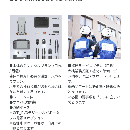
■本体のみレンタルプラン（日極
■点検サービスプラン（日極）
/ 月極）
点検業務委託：機材の準備～デー
機体と撮影に必要な機器一式のみ
タ納品まで全てサポートいたしま
のプラン。
す。
現場での操縦指導が必要な場合は
※納品データは静止画・映像のみ
別途有償にて承ります。
となります。
●ドローン本体
※各種申請事項もプランに含まれ
●プロポ(送信機)
ております
●収納ケース
※CSP_EVOテザーおよびポータ
ブル電源はオプション
※各種申請は、お客様ご自身での
申請となります