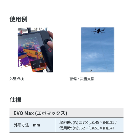
使用例
外壁点検
警備・災害支援
仕様
EVO Max (エボマックス)
収納時: (W)257×(L)145×(H)131 /
外形寸法 mm
使用時: (W)562×(L)651×(H)147