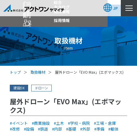
総合
https://www.act-1.co.jp/product-catalog/?item_search=EVO
カタログ
JP
拠点情報
採用情報
取扱機材
Item
トップ
取扱機材
屋外ドローン「EVO Max」(エボマックス)
建設DX
ドローン
屋外ドローン「EVO Max」(エボマッ
クス)
イベント
商業施設
土木
学校・病院
工場・倉庫
改修
設備
鉄道
内部
基礎
外部
準備
躯体