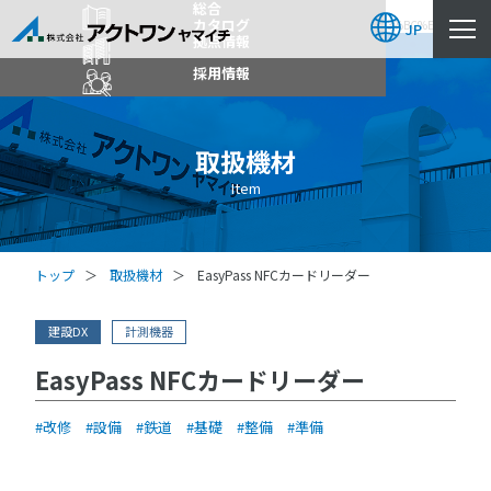
総合
https://www.act-1.co.jp/product-catalog/?
カタログ
item_search=%E3%82%AB%E3%83%BC%E3%83%89%E3%83%AA%E3%83%BC%E3%83%80
JP
拠点情報
採用情報
取扱機材
Item
トップ
取扱機材
EasyPass NFCカードリーダー
建設DX
計測機器
EasyPass NFCカードリーダー
改修
設備
鉄道
基礎
整備
準備