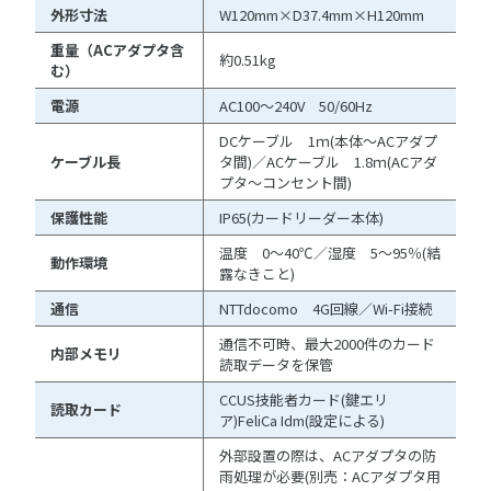
外形寸法
W120mm×D37.4mm×H120mm
重量（ACアダプタ含
約0.51kg
む）
電源
AC100～240V 50/60Hz
DCケーブル 1ｍ(本体～ACアダプ
ケーブル長
タ間)／ACケーブル 1.8ｍ(ACアダ
プタ～コンセント間)
保護性能
IP65(カードリーダー本体)
温度 0～40℃／湿度 5～95％(結
動作環境
露なきこと)
通信
NTTdocomo 4G回線／Wi-Fi接続
通信不可時、最大2000件のカード
内部メモリ
読取データを保管
CCUS技能者カード(鍵エリ
読取カード
ア)FeliCa Idm(設定による)
外部設置の際は、ACアダプタの防
雨処理が必要(別売：ACアダプタ用