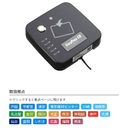
取扱拠点
※クリックすると拠点ページに飛びます
戸田
宇都宮
浦安
東京機材センター
川崎
相模原
名古屋
金沢
掛川
大正
枚方
岸和田
神戸
札幌
仙台
盛岡
いわき
広島
福岡
熊本