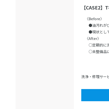
【CASE2
〈Before〉
●油汚れがひど
●現状として
〈After〉
○定期的に洗浄
○未整備品に
洗浄・修理サー