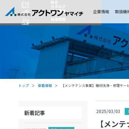
総合
カタログ
拠点情報
企業情報
取扱機
採用情報
トップ
新着情報
【メンテナンス事業】機材洗浄・修理サー
2025/03/03
新着記事
【メンテ