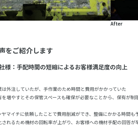
After
声をご紹介します
】R社様：手配時間の短縮によるお客様満足度の向上
外注していたが、手作業のため時間と費用がかかっていた
増やすとその保管スペースも確保が必要なことから、保有が制
マイチに依頼したことで費用削減ができ、整備にかかる時間も
れるため機材の回転率が上がり、お客様への機材手配の回答が