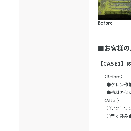
Before
■お客様の
【CASE1
〈Before〉
●ケレン作業は
●機材の保有を
〈After〉
○アクトワンヤ
○早く製品化さ