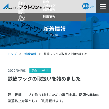
総合
カタログ
JP
拠点情報
採用情報
新着情報
News
トップ
新着情報
鉄筋フックの取扱いを始めました
2022/04/08
製品・サービス
鉄筋フックの取扱いを始めました
筋に親綱ロープを取り付けるための専用金具。配筋作業時の
墜落防止対策としてご利用頂けます。