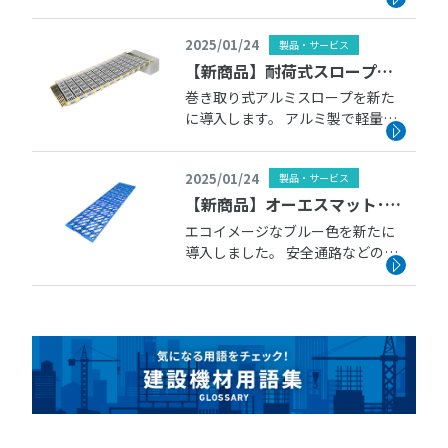
ューアル作業に最適です。
■コンスアーチ 2025年2月
2025/01/24
製品・サービス
下旬より出庫対応予定です。
【新商品】耐荷式スロープビ
ルドの取扱いを始めます
巻き取り式アルミスロープを新た
に導入します。 アルミ製で軽量。
巻き取り式のため収納もコンパク
ト。 ■耐荷式スロ
2025/01/24
製品・サービス
ープビルド 2025年1月末日より
出庫対応予定です。
【新商品】オーエスマット･ブ
ルーの取扱いを始めます
エコイメージなブルー色を新たに
導入しました。 安全通路などの視
覚効果に最適です。
■オーエスマット ブルー
2025年1月末日より出庫対応予定
です。