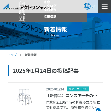
総合
カタログ
JP
拠点情報
採用情報
新着情報
News
トップ
新着情報
2025年1月24日の投稿記事
2025/01/24
製品・サービス
【新商品】コンスアーチの取
扱いを始めます
作業床2,110ｍｍの折畳み式で組立
ても簡単です。 障害物を跨ぐリニ