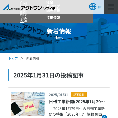
総合
カタログ
JP
拠点情報
採用情報
新着情報
News
トップ
新着情報
2025年1月31日の投稿記事
2025/01/31
記事掲載
日刊工業新聞(2025年1月29日
付)にトップインタビュー記事
2025年1月29日付の日刊工業新
聞の特集「2025年巳年始動 関西の
が掲載されました