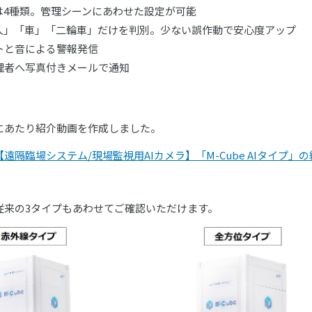
は4種類。管理シーンにあわせた設定が可能
「人」「車」「二輪車」だけを判別。少ない誤作動で安心度アップ
トと音による警報発信
理者へ写真付きメールで通知
にあたり紹介動画を作成しました。
遠隔臨場システム/現場監視用AIカメラ】「M-Cube AIタイプ」
従来の3タイプもあわせてご確認いただけます。