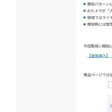
検知パターン
AIカメラが
現場ではライ
検知時には管
今回取扱い開始
【追加導入】【
商品ページでは