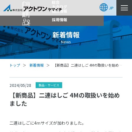
総合
カタログ
JP
拠点情報
採用情報
新着情報
News
トップ
新着情報
【新商品】二連はしご 4Mの取扱いを始めま
した
2024/05/28
製品・サービス
【新商品】二連はしご 4Mの取扱いを始め
ました
二連はしごに4ｍサイズが加わりました。