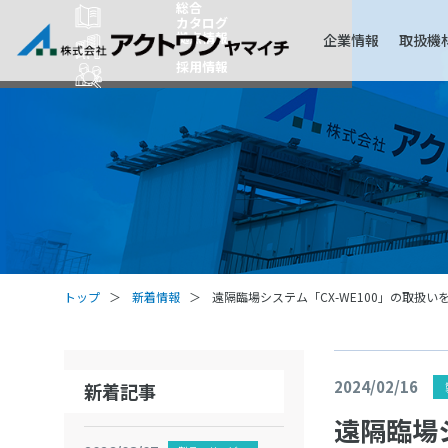
総合
カタログ
拠点情報
企業情報
取扱機
採用情報
トップ
新着情報
遠隔臨場システム「CX-WE100」の取扱い
2024/02/16
新着記事
遠隔臨場