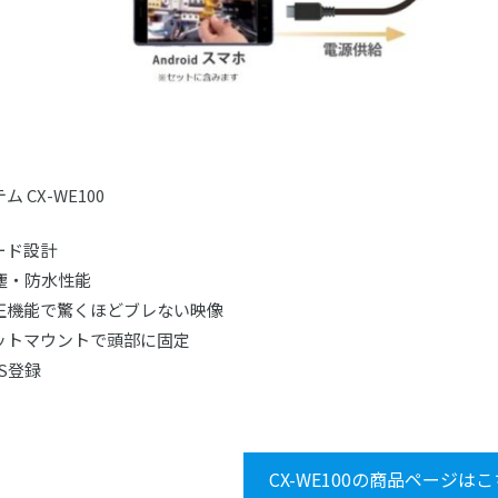
 CX-WE100
ード設計
防塵・防水性能
正機能で驚くほどブレない映像
ットマウントで頭部に固定
S登録
CX-WE100の商品ページは