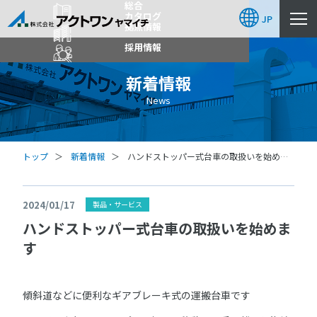
総合
カタログ
JP
拠点情報
採用情報
新着情報
News
トップ
新着情報
ハンドストッパー式台車の取扱いを始めま
す
2024/01/17
製品・サービス
ハンドストッパー式台車の取扱いを始めま
す
傾斜道などに便利なギアブレーキ式の運搬台車です