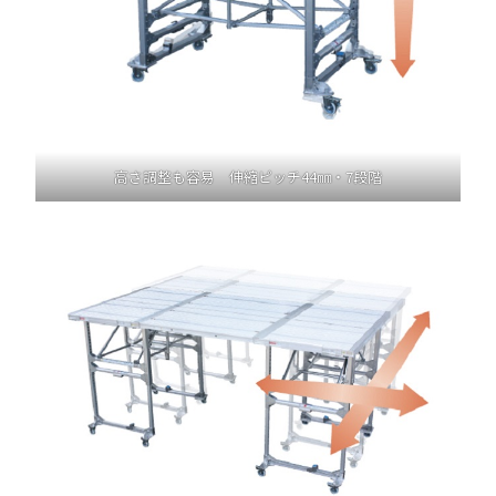
高さ調整も容易 伸縮ピッチ44㎜・7段階