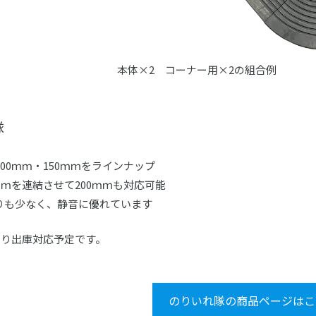
本体×2 コーナー用×2の組合例
隊
100ｍｍ・150ｍｍをラインナップ
0ｍｍを連結させて200ｍｍも対応可能
りも少なく、静音に優れています
旬より出庫対応予定です。
のりいれ隊の商品ページはこ