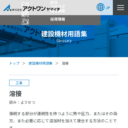
総合
カタログ
JP
拠点情報
採用情報
建設機材用語集
Glossary
トップ
建設機材用語集
溶接
工事
溶接
読み：ようせつ
接続する部分が連続性を持つように熱や圧力、またはその両
方、また必要に応じて溶加材を加えて接合する方法のことで
す。