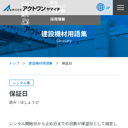
総合
カタログ
JP
拠点情報
採用情報
建設機材用語集
Glossary
トップ
建設機材用語集
保証日
レンタル業
保証日
読み：ほしょうび
レンタル開始日から止め日までの日数が保証日として設定し