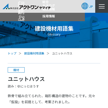
総合
カタログ
JP
拠点情報
採用情報
建設機材用語集
Glossary
トップ
建設機材用語集
ユニットハウス
機材
ユニットハウス
読み：ゆにっとはうす
鉄骨で組み立てられた、箱形構造の建物のことです。元々
「仮設」を前提として、考案されました。