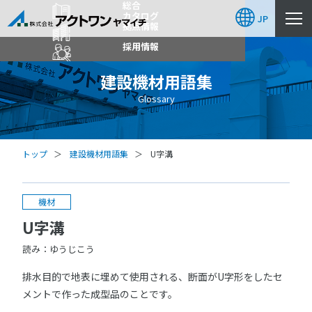
総合
カタログ
JP
拠点情報
採用情報
建設機材用語集
Glossary
トップ
建設機材用語集
U字溝
機材
U字溝
読み：ゆうじこう
排水目的で地表に埋めて使用される、断面がU字形をしたセ
メントで作った成型品のことです。