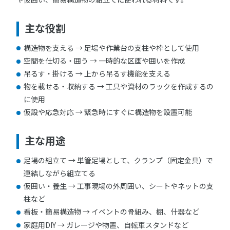
主な役割
構造物を支える → 足場や作業台の支柱や枠として使用
空間を仕切る・囲う → 一時的な区画や囲いを作成
吊るす・掛ける → 上から吊るす機能を支える
物を載せる・収納する → 工具や資材のラックを作成するの
に使用
仮設や応急対応 → 緊急時にすぐに構造物を設置可能
主な用途
足場の組立て → 単管足場として、クランプ（固定金具）で
連結しながら組立てる
仮囲い・養生 → 工事現場の外周囲い、シートやネットの支
柱など
看板・簡易構造物 → イベントの骨組み、棚、什器など
家庭用DIY → ガレージや物置、自転車スタンドなど