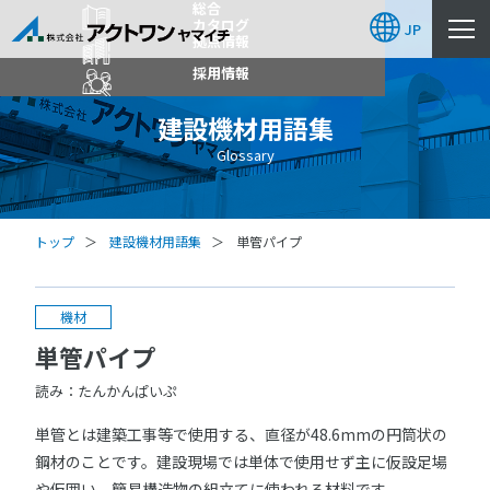
総合
カタログ
JP
拠点情報
採用情報
建設機材用語集
Glossary
トップ
建設機材用語集
単管パイプ
機材
単管パイプ
読み：たんかんぱいぷ
単管とは建築工事等で使用する、直径が48.6mmの円筒状の
鋼材のことです。建設現場では単体で使用せず主に仮設足場
や仮囲い、簡易構造物の組立てに使われる材料です。