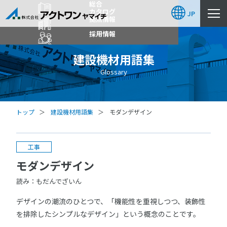
総合
カタログ
JP
拠点情報
採用情報
建設機材用語集
Glossary
トップ
建設機材用語集
モダンデザイン
工事
モダンデザイン
読み：もだんでざいん
デザインの潮流のひとつで、「機能性を重視しつつ、装飾性
を排除したシンプルなデザイン」という概念のことです。