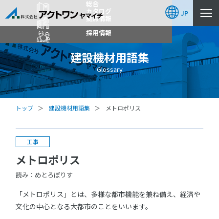
総合
カタログ
JP
拠点情報
採用情報
建設機材用語集
Glossary
トップ
建設機材用語集
メトロポリス
工事
メトロポリス
読み：めとろぽりす
「メトロポリス」とは、多様な都市機能を兼ね備え、経済や
文化の中心となる大都市のことをいいます。