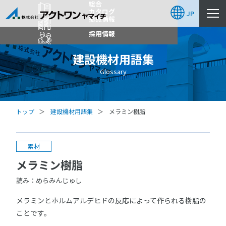
総合
カタログ
JP
拠点情報
採用情報
建設機材用語集
Glossary
トップ
建設機材用語集
メラミン樹脂
素材
メラミン樹脂
読み：めらみんじゅし
メラミンとホルムアルデヒドの反応によって作られる樹脂の
ことです。