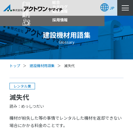
総合
カタログ
JP
拠点情報
採用情報
建設機材用語集
Glossary
トップ
建設機材用語集
滅失代
レンタル業
滅失代
読み：めっしつだい
機材が紛失した等の事情でレンタルした機材を返却できない
場合にかかる料金のことです。