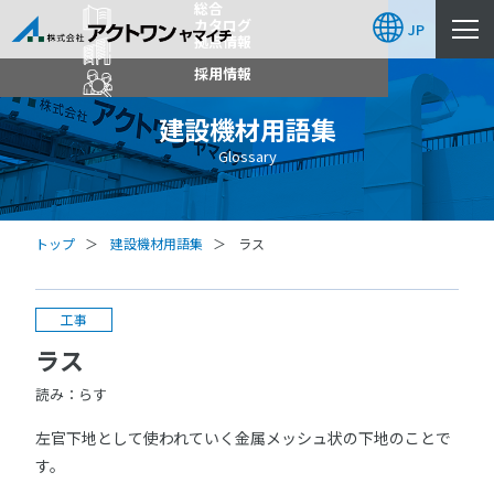
総合
カタログ
JP
拠点情報
採用情報
建設機材用語集
Glossary
トップ
建設機材用語集
ラス
工事
ラス
読み：らす
左官下地として使われていく金属メッシュ状の下地のことで
す。