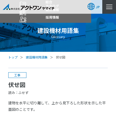
総合
カタログ
JP
拠点情報
採用情報
建設機材用語集
Glossary
トップ
建設機材用語集
伏せ図
工事
伏せ図
読み：ふせず
建物を水平に切り離して、上から見下ろした形状を示した平
面図のことです。