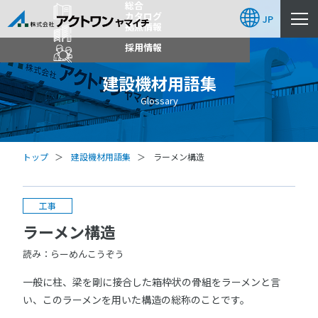
総合
カタログ
JP
拠点情報
採用情報
建設機材用語集
Glossary
トップ
建設機材用語集
ラーメン構造
工事
ラーメン構造
読み：らーめんこうぞう
一般に柱、梁を剛に接合した箱枠状の骨組をラーメンと言
い、このラーメンを用いた構造の総称のことです。