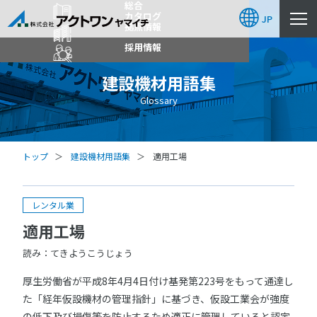
総合
カタログ
JP
拠点情報
採用情報
建設機材用語集
Glossary
トップ
建設機材用語集
適用工場
レンタル業
適用工場
読み：てきようこうじょう
厚生労働省が平成8年4月4日付け基発第223号をもって通達し
た「経年仮設機材の管理指針」に基づき、仮設工業会が強度
の低下及び損傷等を防止するため適正に管理していると認定