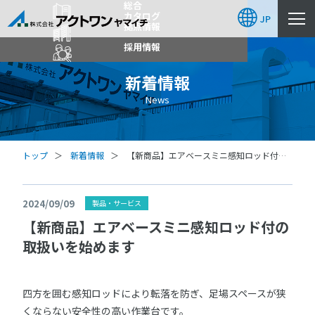
総合
カタログ
JP
拠点情報
採用情報
新着情報
News
トップ
新着情報
【新商品】エアベースミニ感知ロッド付の
取扱いを始めます
2024/09/09
製品・サービス
【新商品】エアベースミニ感知ロッド付の
取扱いを始めます
四方を囲む感知ロッドにより転落を防ぎ、足場スペースが狭
くならない安全性の高い作業台です。