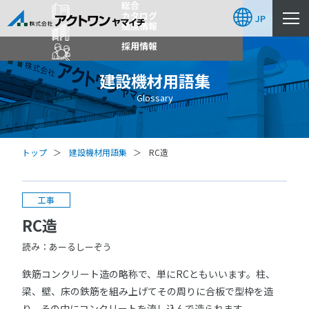
総合
カタログ
JP
拠点情報
採用情報
建設機材用語集
Glossary
トップ
建設機材用語集
RC造
工事
RC造
読み：あーるしーぞう
鉄筋コンクリート造の略称で、単にRCともいいます。柱、
梁、壁、床の鉄筋を組み上げてその周りに合板で型枠を造
り、その中にコンクリートを流し込んで造られます。