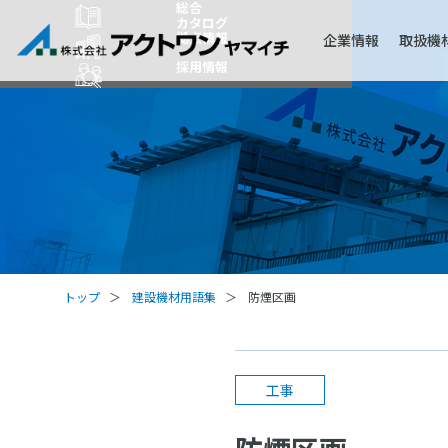
総合
カタログ
拠点情報
企業情報
取扱機
採用情報
トップ
建設機材用語集
防煙区画
工事