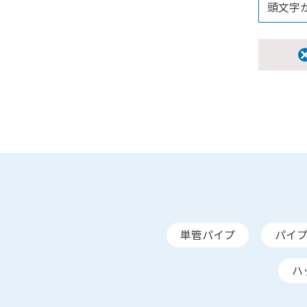
単管パイプ
パイ
ハ