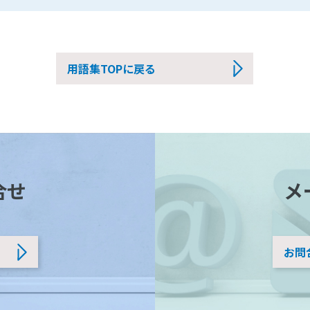
用語集TOPに戻る
合せ
メ
お問