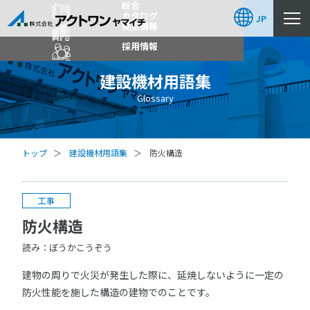
総合
カタログ
JP
拠点情報
採用情報
建設機材用語集
Glossary
トップ
建設機材用語集
防火構造
工事
防火構造
読み：ぼうかこうぞう
建物の周りで火災が発生した際に、延焼しないように一定の
防火性能を施した構造の建物でのことです。