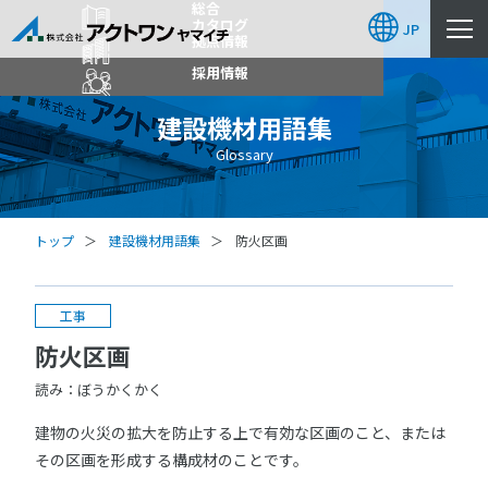
総合
カタログ
JP
拠点情報
採用情報
建設機材用語集
Glossary
トップ
建設機材用語集
防火区画
工事
防火区画
読み：ぼうかくかく
建物の火災の拡大を防止する上で有効な区画のこと、または
その区画を形成する構成材のことです。