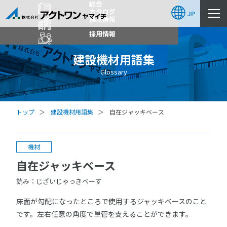
総合
カタログ
JP
拠点情報
採用情報
建設機材用語集
Glossary
トップ
建設機材用語集
自在ジャッキベース
機材
自在ジャッキベース
読み：じざいじゃっきべーす
床面が勾配になったところで使用するジャッキベースのこと
です。左右任意の角度で単管を支えることができます。