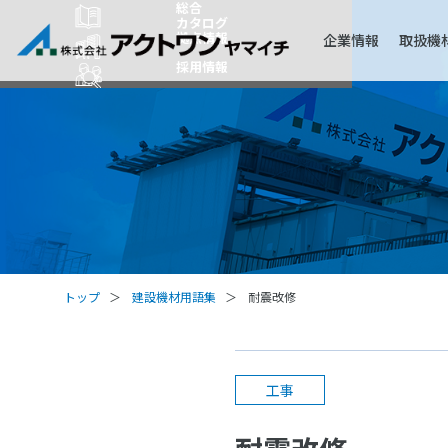
総合
カタログ
拠点情報
企業情報
取扱機
採用情報
トップ
建設機材用語集
耐震改修
工事