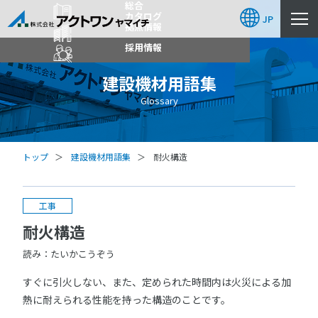
総合
カタログ
JP
拠点情報
採用情報
建設機材用語集
Glossary
トップ
建設機材用語集
耐火構造
工事
耐火構造
読み：たいかこうぞう
すぐに引火しない、また、定められた時間内は火災による加
熱に耐えられる性能を持った構造のことです。