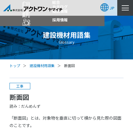
総合
カタログ
JP
拠点情報
採用情報
建設機材用語集
Glossary
トップ
建設機材用語集
断面図
工事
断面図
読み：だんめんず
「断面図」とは、対象物を垂直に切って横から見た際の図面
のことです。